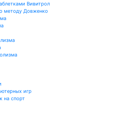
таблетками Вивитрол
по методу Довженко
ома
ма
олизма
а
голизма
и
ьютерных игр
к на спорт