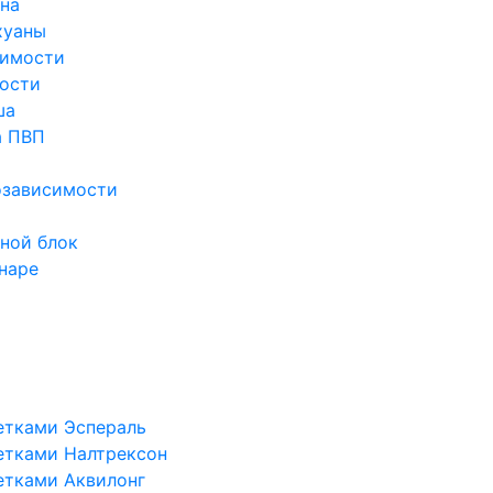
ина
хуаны
симости
ости
ша
а ПВП
озависимости
ной блок
наре
етками Эспераль
етками Налтрексон
етками Аквилонг