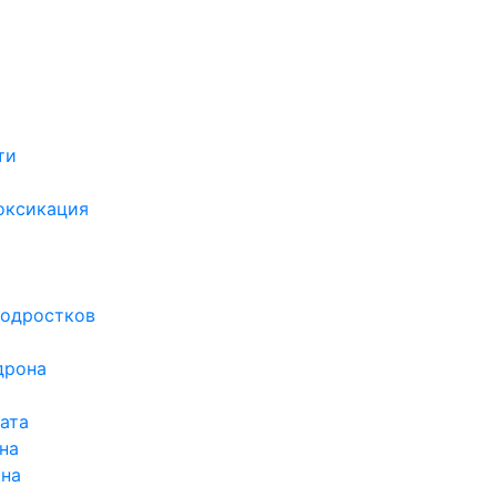
ти
х
оксикация
подростков
дрона
ата
на
ина