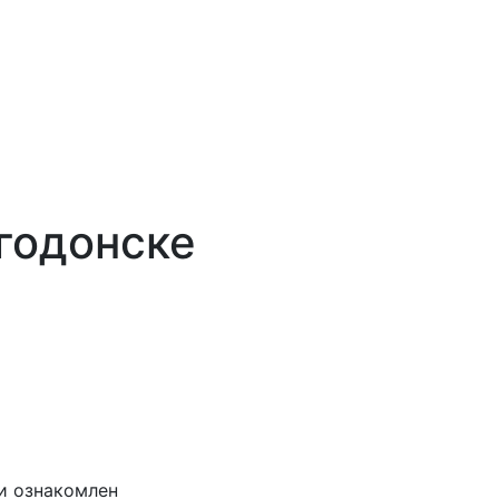
годонске
и ознакомлен