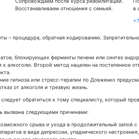
Сопровождаем после курса реабилитации.
По
Восстанавливаем отношения с семьей.
в 
+7
иты – процедура, обратная кодированию. Запретительн
атов, блокирующих ферменты печени или синтез эндорф
к алкоголю. Второй метод нацелен на постепенное отв
екта.
ние гипноза или стресс-терапии по Довженко предусма
отказ от алкоголя и трезвую жизнь.
 следует обратиться к тому специалисту, который пр
ть вызвана следующими причинами:
возможного срыва и ухода в продолжительный запой с
епаратов в виде депрессии, упаднического настроения