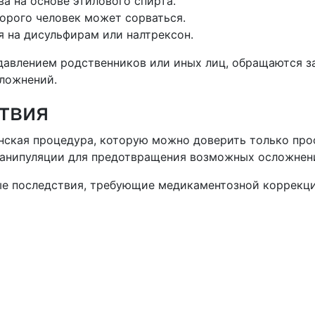
а на основе этилового спирта.
орого человек может сорваться.
я на дисульфирам или налтрексон.
давлением родственников или иных лиц, обращаются з
сложнений.
твия
нская процедура, которую можно доверить только про
 манипуляции для предотвращения возможных осложнен
ные последствия, требующие медикаментозной коррекц