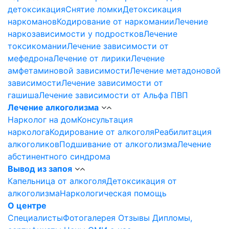
детоксикация
Снятие ломки
Детоксикация
наркоманов
Кодирование от наркомании
Лечение
наркозависимости у подростков
Лечение
токсикомании
Лечение зависимости от
мефедрона
Лечение от лирики
Лечение
амфетаминовой зависимости
Лечение метадоновой
зависимости
Лечение зависимости от
гашиша
Лечение зависимости от Альфа ПВП
Лечение алкоголизма
Нарколог на дом
Консультация
нарколога
Кодирование от алкоголя
Реабилитация
алкоголиков
Подшивание от алкоголизма
Лечение
абстинентного синдрома
Вывод из запоя
Капельница от алкоголя
Детоксикация от
алкоголизма
Наркологическая помощь
О центре
Специалисты
Фотогалерея
Отзывы
Дипломы,